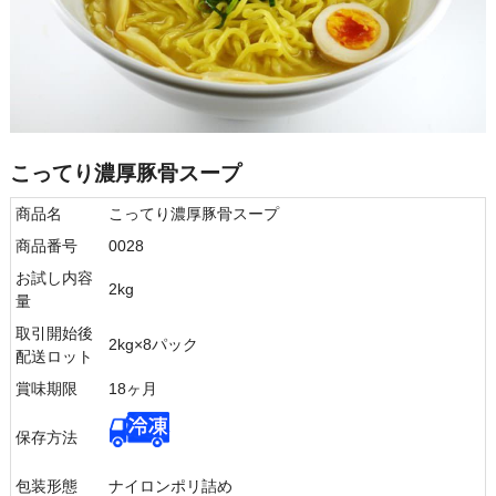
こってり濃厚豚骨スープ
商品名
こってり濃厚豚骨スープ
商品番号
0028
お試し内容
2kg
量
取引開始後
2kg×8パック
配送ロット
賞味期限
18ヶ月
保存方法
包装形態
ナイロンポリ詰め