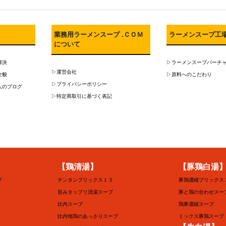
業務用ラーメンスープ .ＣＯＭ
ラーメンスープ工
について
解決
▷ラーメンスープバーチ
▷運営会社
全貌
▷原料へのこだわり
▷プライバシーポリシー
人のブログ
▷特定商取引に基づく表記
【鶏清湯】
【豚鶏白湯
プ
チンタンブリックス１３
豚鶏濃縮ブリックス
旨みタップリ清湯スープ
豚と鶏の合わせスー
比内スープ
鶏豚濃縮スープ
比内地鶏のあっさりスープ
ミックス豚鶏スープ