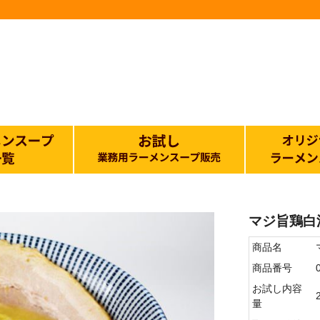
マジ旨鶏白
商品名
商品番号
お試し内容
量