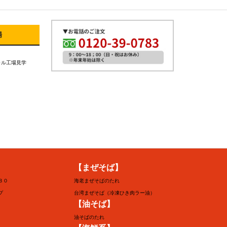
場
ャル工場見学
】
【まぜそば】
３０
海老まぜそばのたれ
プ
台湾まぜそば（冷凍ひき肉ラー油）
【油そば】
油そばのたれ