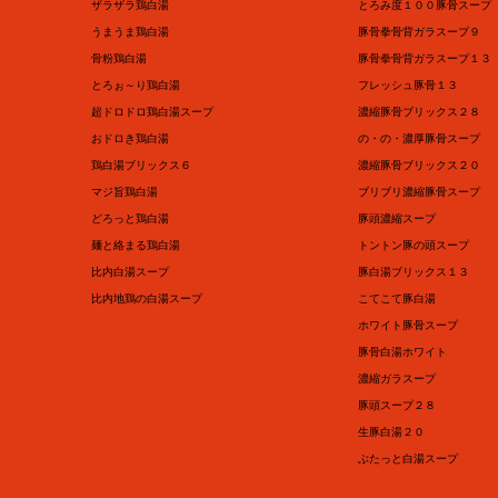
ザラザラ鶏白湯
とろみ度１００豚骨スープ
うまうま鶏白湯
豚骨拳骨背ガラスープ９
骨粉鶏白湯
豚骨拳骨背ガラスープ１３
とろぉ～り鶏白湯
フレッシュ豚骨１３
超ドロドロ鶏白湯スープ
濃縮豚骨ブリックス２８
おドロき鶏白湯
の・の・濃厚豚骨スープ
鶏白湯ブリックス６
濃縮豚骨ブリックス２０
マジ旨鶏白湯
ブリブリ濃縮豚骨スープ
どろっと鶏白湯
豚頭濃縮スープ
麺と絡まる鶏白湯
トントン豚の頭スープ
比内白湯スープ
豚白湯ブリックス１３
比内地鶏の白湯スープ
こてこて豚白湯
ホワイト豚骨スープ
豚骨白湯ホワイト
濃縮ガラスープ
豚頭スープ２８
生豚白湯２０
ぶたっと白湯スープ