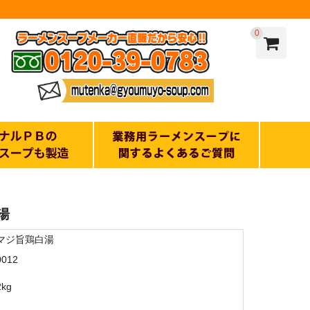
0
湯
マジ旨鶏白湯
0012
2kg