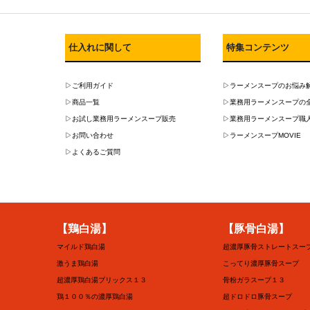
仕入れに関して
特集コンテンツ
▷ご利用ガイド
▷ラーメンスープのお悩み
▷商品一覧
▷業務用ラーメンスープの
▷お試し業務用ラーメンスープ販売
▷業務用ラーメンスープ職
▷お問い合わせ
▷ラーメンスープMOVIE
▷よくあるご質問
【鶏白湯】
【豚骨白湯】
マイルド鶏白湯
超濃厚豚骨ストレートスー
激うま鶏白湯
こってり濃厚豚骨スープ
超濃厚鶏白湯ブリックス１３
骨粉ガラスープ１３
鶏１００％の濃厚鶏白湯
超ドロドロ豚骨スープ