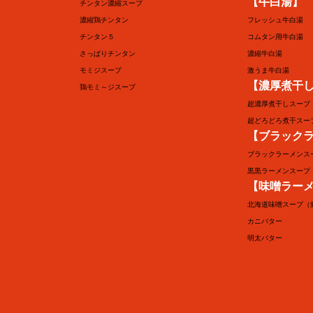
【牛白湯】
チンタン濃縮スープ
濃縮鶏チンタン
フレッシュ牛白湯
チンタン５
コムタン用牛白湯
さっぱりチンタン
濃縮牛白湯
モミジスープ
激うま牛白湯
【濃厚煮干
鶏モミ～ジスープ
超濃厚煮干しスープ
超どろどろ煮干スー
【ブラック
ブラックラーメンス
黒黒ラーメンスープ
【味噌ラー
北海道味噌スープ（
カニバター
明太バター