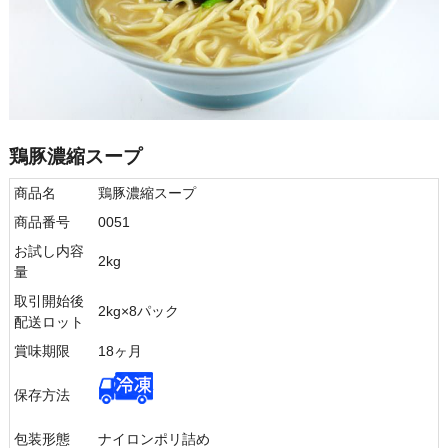
鶏豚濃縮スープ
商品名
鶏豚濃縮スープ
商品番号
0051
お試し内容
2kg
量
取引開始後
2kg×8パック
配送ロット
賞味期限
18ヶ月
保存方法
包装形態
ナイロンポリ詰め